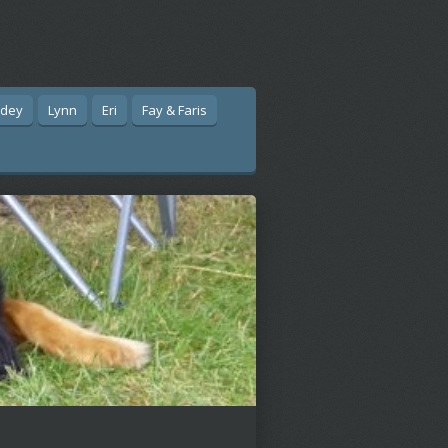
idey
Lynn
Eri
Fay & Faris