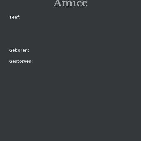
Amice
Teef:
en:
ven: