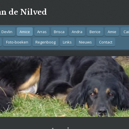
an de Nilved
Devlin
Amice
Arras
Brisca
Andra
Berice
Amie
Ca
Foto-boeken
Regenboog
Links
Nieuws
Contact