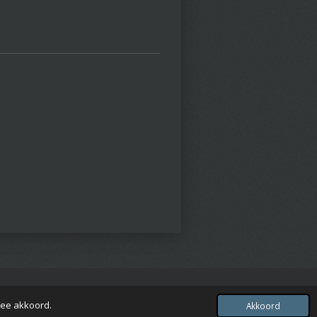
Powered by
JouwWeb
mee akkoord.
Akkoord