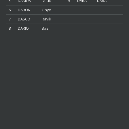
5
DAMOS
Duuk
5
DARA
DARA
6
DARON
Onyx
7
DASCO
Ravik
8
DARIO
Bas