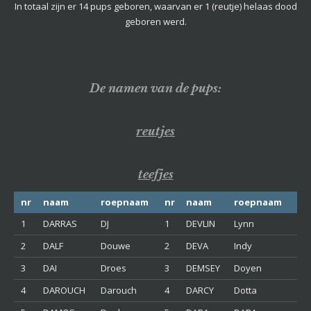
In totaal zijn er 14 pups geboren, waarvan er 1 (reutje) helaas dood
geboren werd.
De namen van de pups:
reutjes
teefjes
nr
naam
roepnaam
nr
naam
roepnaam
1
DARRAS
DJ
1
DEVLIN
Lynn
2
DALF
Douwe
2
DEVA
Indy
3
DAI
Droes
3
DEMSEY
Doyen
4
DAROUCH
Darouch
4
DARCY
Dotta