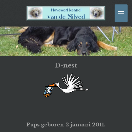
Ga
direct
naar
de
hoofdinhoud
D-nest
Pups geboren
2 januari 2011
.